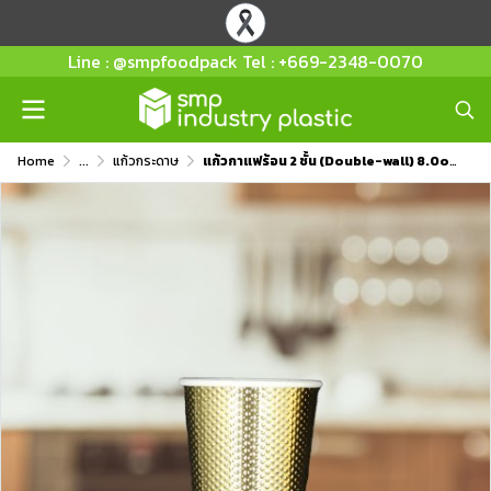
Line : @smpfoodpack Tel : +669-2348-0070
Home
...
แก้วกระดาษ
แก้วกาแฟร้อน 2 ชั้น (Double-wall) 8.0oz สีทอง