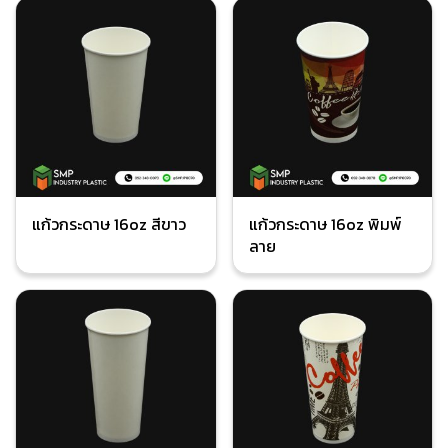
แก้วกระดาษ 16oz สีขาว
แก้วกระดาษ 16oz พิมพ์
ลาย