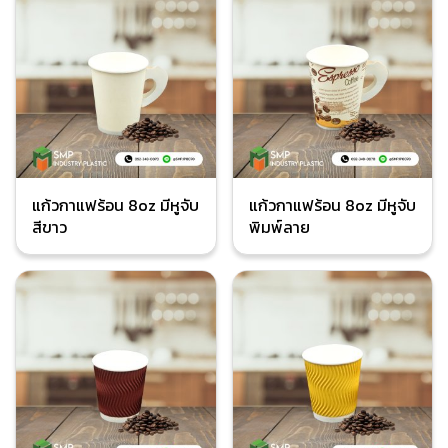
แก้วกาแฟร้อน 8oz มีหูจับ
แก้วกาแฟร้อน 8oz มีหูจับ
สีขาว
พิมพ์ลาย