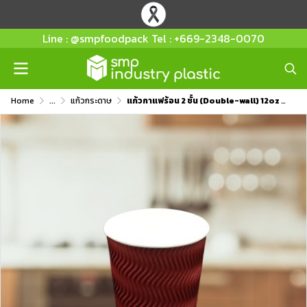
Line : @smpfoodpack Tel : +669-2348-0070
Home
...
แก้วกระดาษ
แก้วกาแฟร้อน 2 ชั้น (Double-wall) 12oz สีแดง