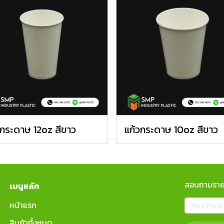
วกระดาษ 12oz สีขาว
แก้วกระดาษ 10oz สีขาว
สอบถามรายล
เมนูหลัก
หน้าแรก
สินค้าทั้งหมด