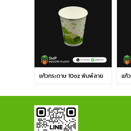
แก้วกระดาษ 10oz พิมพ์ลาย
แก้