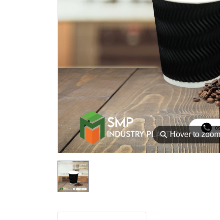
⚲
Hover to zoo