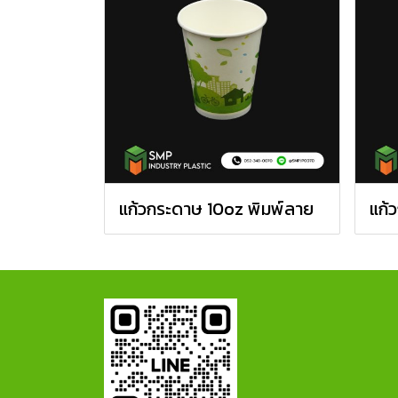
แก้วกระดาษ 10oz พิมพ์ลาย
แก้