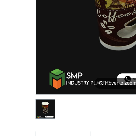
⚲
Hover to zoo