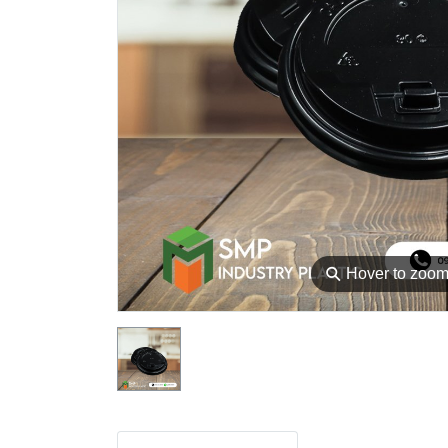
⚲
Hover to zoo