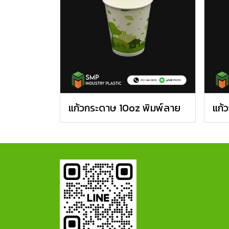
แก้วกระดาษ 10oz พิมพ์ลาย
แก้