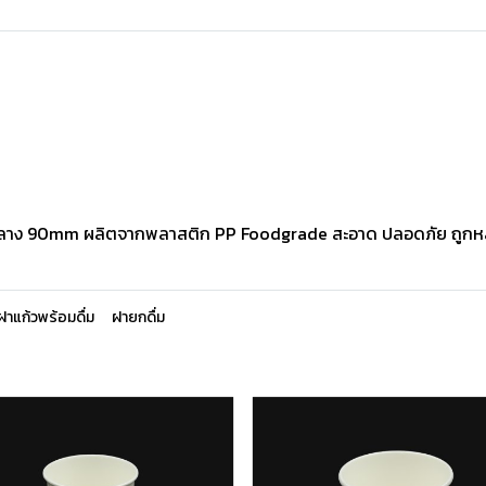
ย์กลาง 90mm ผลิตจากพลาสติก PP Foodgrade สะอาด ปลอดภัย ถูกห
ฝาแก้วพร้อมดื่ม
ฝายกดื่ม