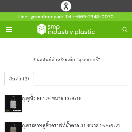
Line : @smpfoodpack Tel : +669-2348-0070
3 ผลลัพธ์สำหรับแท็ก "ถุงเบเกอรี่"
สินค้า (3)
ถุงหูหิ้ว KI-125 ขนาด 13x8x18
ถุงกระดาษหูหิ้วคราฟท์น้ำตาล #1 ขนาด 15.5x9x22