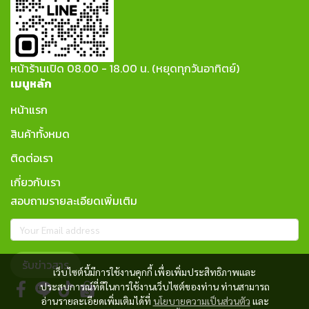
หน้าร้านเปิด 08.00 - 18.00 น. (หยุดทุกวันอาทิตย์)
เมนูหลัก
หน้าแรก
สินค้าทั้งหมด
ติดต่อเรา
เกี่ยวกับเรา
สอบถามรายละเอียดเพิ่มเติม
รับข่าวสาร
เว็บไซต์นี้มีการใช้งานคุกกี้ เพื่อเพิ่มประสิทธิภาพและ
ประสบการณ์ที่ดีในการใช้งานเว็บไซต์ของท่าน ท่านสามารถ
อ่านรายละเอียดเพิ่มเติมได้ที่
นโยบายความเป็นส่วนตัว
และ