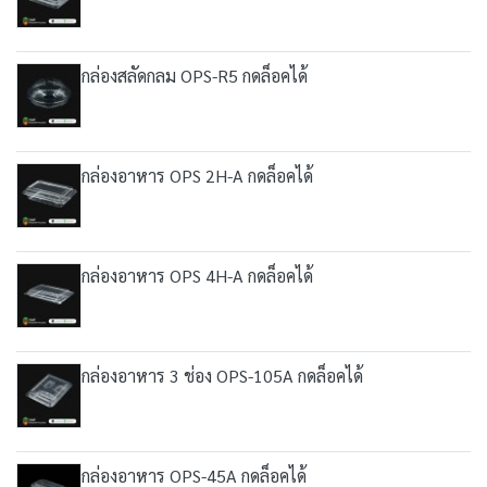
กล่องสลัดกลม OPS-R5 กดล็อคได้
กล่องอาหาร OPS 2H-A กดล็อคได้
กล่องอาหาร OPS 4H-A กดล็อคได้
กล่องอาหาร 3 ช่อง OPS-105A กดล็อคได้
กล่องอาหาร OPS-45A กดล็อคได้