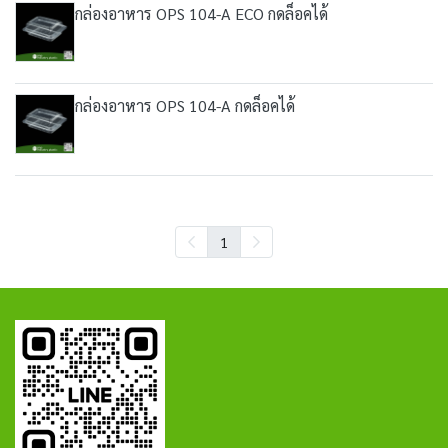
กล่องอาหาร OPS 104-A ECO กดล็อคได้
กล่องอาหาร OPS 104-A กดล็อคได้
1