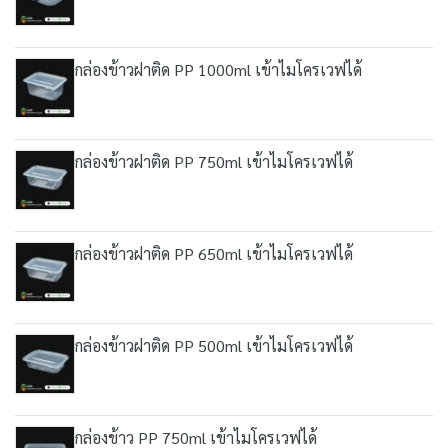
กล่องข้าวฝาติด PP 1000ml เข้าไมโครเวฟได้
กล่องข้าวฝาติด PP 750ml เข้าไมโครเวฟได้
กล่องข้าวฝาติด PP 650ml เข้าไมโครเวฟได้
กล่องข้าวฝาติด PP 500ml เข้าไมโครเวฟได้
กล่องข้าว PP 750ml เข้าไมโครเวฟได้