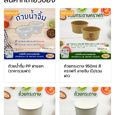
สินค้าขายดี
สินค้าขายดี
ถ้วยน้ำจิ้ม PP ฝาแยก
ถ้วยกระดาษ 950ml สี
(ราคารวมฝา)
คราฟท์ ลายจีน (ไม่รวม
ฝา)