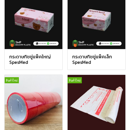
กระดาษทิชชู่แพ็คใหญ่
กระดาษทิชชู่แพ็คเล็ก
SpesMed
SpesMed
สินค้าใหม่
สินค้าใหม่